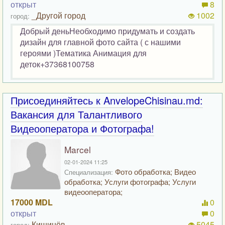
открыт
8
_Другой город
1002
город:
Добрый деньНеобходимо придумать и создать
дизайн для главной фото сайта ( с нашими
героями )Тематика Анимация для
деток+37368100758
Присоединяйтесь к AnvelopeChisinau.md:
Вакансия для Талантливого
Видеооператора и Фотографа!
Marcel
02-01-2024 11:25
Фото обработка; Видео
Специализация:
обработка; Услуги фотографа; Услуги
видеооператора;
17000 MDL
0
открыт
0
Кишинёв
5045
город: