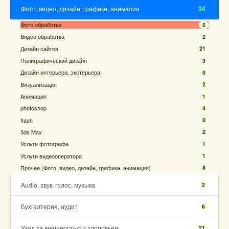
34
Фото, видео, дизайн, графика, анимация
Фото обработка
5
Видео обработка
2
Дизайн сайтов
21
Полиграфический дизайн
3
Дизайн интерьера, экстерьера
0
Визуализация
2
Анимация
1
photoshop
4
flash
0
3ds Max
2
Услуги фотографа
1
Услуги видеооператора
1
Прочее (Фото, видео, дизайн, графика, анимация)
8
Audio, звук, голос, музыка
2
Бухгалтерия, аудит
6
Уход за внешностью и здоровьем
21