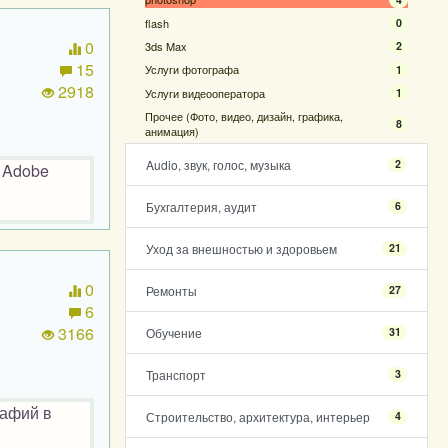
flash
0
0
3ds Max
2
15
Услуги фотографа
1
2918
Услуги видеооператора
1
Прочее (Фото, видео, дизайн, графика,
8
анимация)
Audio, звук, голос, музыка
2
 Adobe
Бухгалтерия, аудит
6
Уход за внешностью и здоровьем
21
0
Ремонты
27
6
3166
Обучение
31
Транспорт
3
рафий в
Строительство, архитектура, интерьер
4