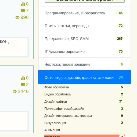
0
7
Программирование, IT-разработка
145
990
Тексты, статьи, переводы
72
Продвижение, SEO, SMM
265
жен,
IT-Администрирование
70
Чертежи, проектирование
8
0
34
Фото, видео, дизайн, графика, анимация
2
Фото обработка
5
2446
Видео обработка
2
Дизайн сайтов
21
Полиграфический дизайн
3
Дизайн интерьера, экстерьера
0
Визуализация
2
Анимация
1
photoshop
4