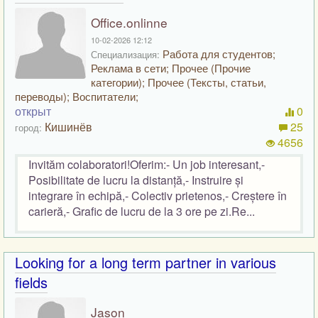
Office.onlinne
10-02-2026 12:12
Работа для студентов;
Специализация:
Реклама в сети; Прочее (Прочие
категории); Прочее (Тексты, статьи,
переводы); Воспитатели;
открыт
0
Кишинёв
25
город:
4656
Invităm colaboratori!Oferim:- Un job interesant,-
Posibilitate de lucru la distanță,- Instruire și
integrare în echipă,- Colectiv prietenos,- Creștere în
carieră,- Grafic de lucru de la 3 ore pe zi.Re...
Looking for a long term partner in various
fields
Jason