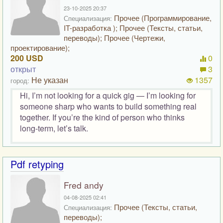
23-10-2025 20:37
Прочее (Программирование,
Специализация:
IT-разработка ); Прочее (Тексты, статьи,
переводы); Прочее (Чертежи,
проектирование);
200 USD
0
открыт
3
Не указан
1357
город:
Hi, I’m not looking for a quick gig — I’m looking for
someone sharp who wants to build something real
together. If you’re the kind of person who thinks
long-term, let’s talk.
Pdf retyping
Fred andy
04-08-2025 02:41
Прочее (Тексты, статьи,
Специализация:
переводы);