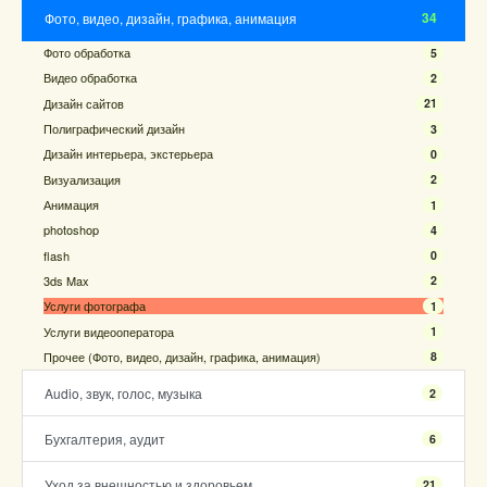
34
Фото, видео, дизайн, графика, анимация
Фото обработка
5
Видео обработка
2
Дизайн сайтов
21
Полиграфический дизайн
3
Дизайн интерьера, экстерьера
0
Визуализация
2
Анимация
1
photoshop
4
flash
0
3ds Max
2
Услуги фотографа
1
Услуги видеооператора
1
Прочее (Фото, видео, дизайн, графика, анимация)
8
Audio, звук, голос, музыка
2
Бухгалтерия, аудит
6
Уход за внешностью и здоровьем
21