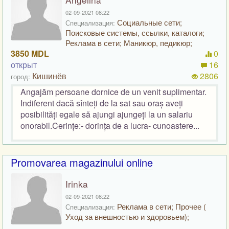
02-09-2021 08:22
Социальные сети;
Специализация:
Поисковые системы, ссылки, каталоги;
Реклама в сети; Маникюр, педикюр;
3850 MDL
0
открыт
16
Кишинёв
2806
город:
Angajăm persoane dornice de un venit suplimentar.
Indiferent dacă sînteți de la sat sau oraș aveți
posibilități egale să ajungi ajungeți la un salariu
onorabil.Cerințe:- dorința de a lucra- cunoastere...
Promovarea magazinului online
Irinka
02-09-2021 08:22
Реклама в сети; Прочее (
Специализация:
Уход за внешностью и здоровьем);