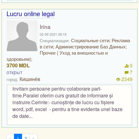
Lucru online legal
Irina
02-09-2021 08:19
Социальные сети; Реклама
Специализация:
в сети; Администрирование Баз Данных;
Прочее ( Уход за внешностью и
здоровьем);
3700 MDL
0
открыт
7
Кишинёв
2349
город:
Invitam persoane pentru colaborare part-
time.Paralel oferim curs gratuit de informare și
instruire.Cerinte:- cunoștințe de lucru cu fișiere
word, pdf, excel - pentru a tine evidenta unei baze
de date...
«
1
2
»