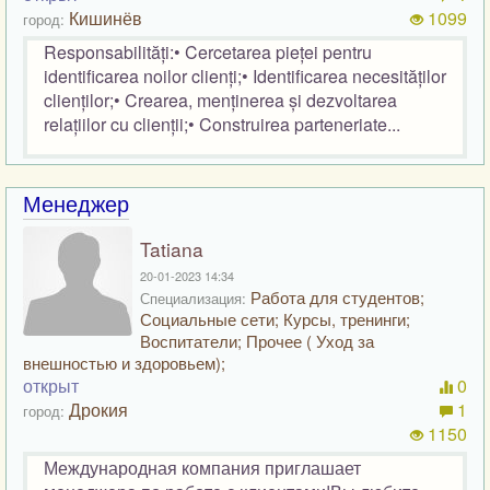
Кишинёв
1099
город:
Responsabilități:• Cercetarea pieței pentru
identificarea noilor clienți;• Identificarea necesităților
clienților;• Crearea, menținerea și dezvoltarea
relațiilor cu clienții;• Construirea parteneriate...
Менеджер
Tatiana
20-01-2023 14:34
Работа для студентов;
Специализация:
Социальные сети; Курсы, тренинги;
Воспитатели; Прочее ( Уход за
внешностью и здоровьем);
открыт
0
Дрокия
1
город:
1150
Международная компания приглашает