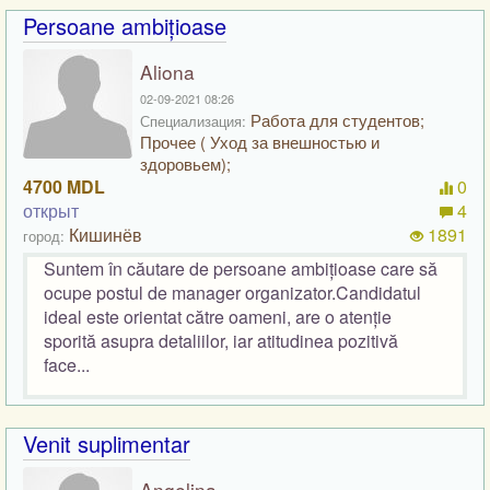
Persoane ambițioase
Aliona
02-09-2021 08:26
Работа для студентов;
Специализация:
Прочее ( Уход за внешностью и
здоровьем);
4700 MDL
0
открыт
4
Кишинёв
1891
город:
Suntem în căutare de persoane ambițioase care să
ocupe postul de manager organizator.Candidatul
ideal este orientat către oameni, are o atenție
sporită asupra detaliilor, iar atitudinea pozitivă
face...
Venit suplimentar
Angelina