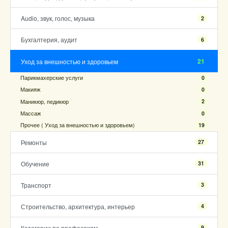
Audio, звук, голос, музыка
2
Бухгалтерия, аудит
6
21
Уход за внешностью и здоровьем
Парикмахерские услуги
0
Макияж
0
Маникюр, педикюр
2
Массаж
0
Прочее ( Уход за внешностью и здоровьем)
19
Ремонты
27
Обучение
31
Транспорт
3
Строительство, архитектура, интерьер
4
Категории по профессиям
9