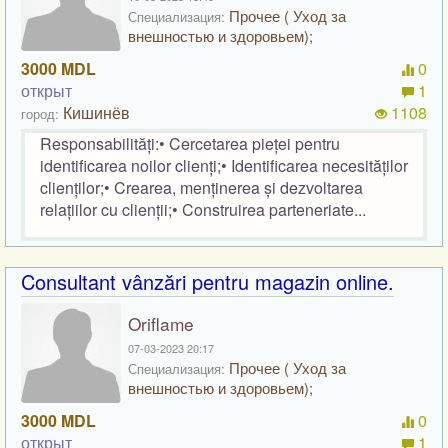
Прочее ( Уход за
Специализация:
внешностью и здоровьем);
3000 MDL
0
открыт
1
Кишинёв
1108
город:
Responsabilități:• Cercetarea pieței pentru
identificarea noilor clienți;• Identificarea necesităților
clienților;• Crearea, menținerea și dezvoltarea
relațiilor cu clienții;• Construirea parteneriate...
Consultant vânzări pentru magazin online.
Oriflame
07-03-2023 20:17
Прочее ( Уход за
Специализация:
внешностью и здоровьем);
3000 MDL
0
открыт
1