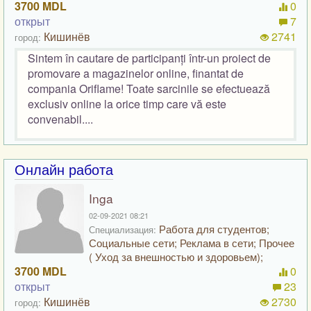
3700 MDL
0
открыт
7
Кишинёв
2741
город:
Sintem în cautare de participanți într-un proiect de
promovare a magazinelor online, finantat de
compania Oriflame! Toate sarcinile se efectuează
exclusiv online la orice timp care vă este
convenabil....
Онлайн работа
Inga
02-09-2021 08:21
Работа для студентов;
Специализация:
Социальные сети; Реклама в сети; Прочее
( Уход за внешностью и здоровьем);
3700 MDL
0
открыт
23
Кишинёв
2730
город: