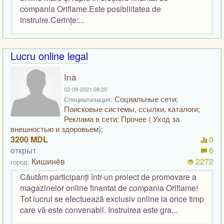
compania Oriflame.Este posibilitatea de
instruire.Cerințe:...
Lucru online legal
Ina
02-09-2021 08:20
Социальные сети;
Специализация:
Поисковые системы, ссылки, каталоги;
Реклама в сети; Прочее ( Уход за
внешностью и здоровьем);
3200 MDL
0
открыт
6
Кишинёв
2272
город:
Căutăm participanți într-un proiect de promovare a
magazinelor online finantat de compania Oriflame!
Tot lucrul se efectuează exclusiv online la orice timp
care vă este convenabil. Instruirea este gra...