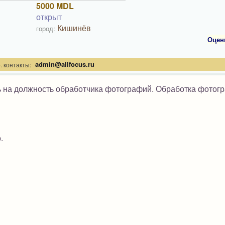
5000 MDL
открыт
Кишинёв
город:
Оцен
admin@allfocus.ru
. контакты:
ь на должность обработчика фотографий. Обработка фотог
.