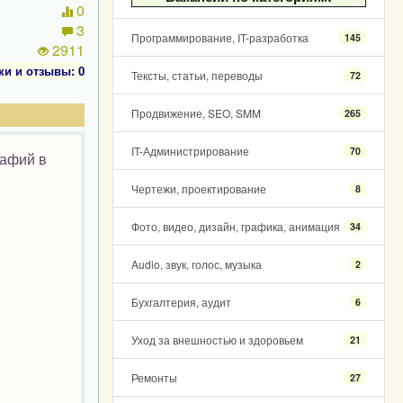
0
3
Программирование, IT-разработка
145
2911
ки и отзывы: 0
Тексты, статьи, переводы
72
Продвижение, SEO, SMM
265
IT-Администрирование
70
рафий в
Чертежи, проектирование
8
Фото, видео, дизайн, графика, анимация
34
Audio, звук, голос, музыка
2
Бухгалтерия, аудит
6
Уход за внешностью и здоровьем
21
Ремонты
27