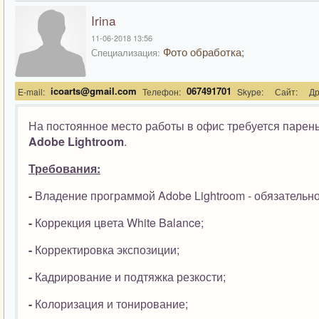
Irina
11-06-2018 13:56
Фото обработка;
Специализация:
icoarts@gmail.com
067491701
E-mail:
Телефон:
Skype:
Сайт:
Др
На постоянное место работы в офис требуется парен
Adobe Lightroom
.
Требования:
-
Владение программой Adobe Lightroom - обязательно
-
Коррекция цвета White Balance;
-
Корректировка экспозиции;
-
Кадрирование и подтяжка резкости;
-
Колоризация и тонирование;