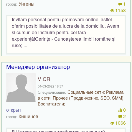
Унгены
1
город:
1158
Invitam personal pentru promovare online, astfel
oferim posibilitatea de a lucra de la domiciliu. Avem
și cursuri de instruire pentru cei fără
experiență!Cerințe:- Cunoașterea limbii române și
ruse;-...
Менеджер организатор
V CR
04-03-2022 18:37
Социальные сети; Реклама
Специализация:
в сети; Прочее (Продвижение, SEO, SMM);
Воспитатели;
открыт
0
Кишинёв
2
город:
1066
В Интeрнeт-магазин трeбуeтcя удалeнный