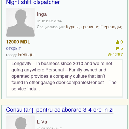
Night shift dispatcher
Inga
05-12-2022 23:54
Курсы, тренинги; Переводы;
Специализация:
12000 MDL
0
открыт
5
Бельцы
1267
город:
Longevity – In business since 2010 and we’re not
going anywhere.Personal – Family owned and
operated provides a company culture that isn’t
found in other garage door companiesHonest – The
service indu...
Consultanți pentru colaborare 3-4 ore in zi
L Va
19-08-2022 14:17