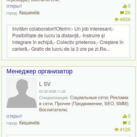
открыт
0
Кишинёв
25
город:
4656
Invităm colaboratori!Oferim:- Un job interesant,-
Posibilitate de lucru la distanță,- Instruire și
integrare în echipă,- Colectiv prietenos,- Creștere în
carieră,- Grafic de lucru de la 3 ore pe zi.Re...
Менеджер организатор
L SV
02-02-2026 11:22
Социальные сети; Реклама
Специализация:
в сети; Прочее (Продвижение, SEO, SMM);
Воспитатели;
открыт
0
Кишинёв
3
город:
4125