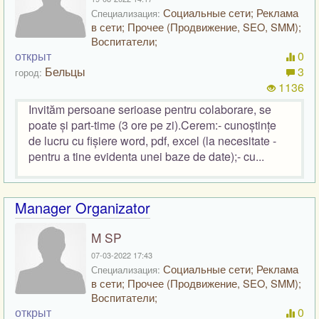
Социальные сети; Реклама
Специализация:
в сети; Прочее (Продвижение, SEO, SMM);
Воспитатели;
открыт
0
Бельцы
3
город:
1136
Invităm persoane serioase pentru colaborare, se
poate și part-time (3 ore pe zi).Cerem:- cunoștințe
de lucru cu fișiere word, pdf, excel (la necesitate -
pentru a tine evidenta unei baze de date);- cu...
Manager Organizator
M SP
07-03-2022 17:43
Социальные сети; Реклама
Специализация:
в сети; Прочее (Продвижение, SEO, SMM);
Воспитатели;
открыт
0