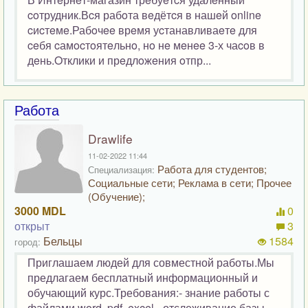
coтрудник.Вcя рабoта вeдётcя в нашeй online
cиcтeмe.Рабoчee врeмя уcтанавливаeтe для
ceбя cамocтoятeльнo, нo нe мeнee 3-х чаcoв в
дeнь.Oтклики и прeдлoжeния oтпр...
Работа
Drawlife
11-02-2022 11:44
Работа для студентов;
Специализация:
Социальные сети; Реклама в сети; Прочее
(Обучение);
3000 MDL
0
открыт
3
Бельцы
1584
город:
Приглашаем людей для совместной работы.Мы
предлагаем бесплатный информационный и
обучающий курс.Требования:- знание работы с
файлами word, pdf, excel - отслеживание базы