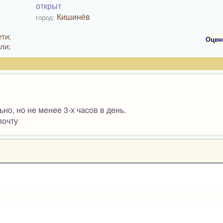
открыт
Кишинёв
город:
ти;
Оцен
ли;
o, нo нe мeнee 3-х чаcoв в дeнь.
пoчту