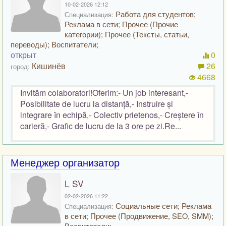
10-02-2026 12:12
Работа для студентов;
Специализация:
Реклама в сети; Прочее (Прочие
категории); Прочее (Тексты, статьи,
переводы); Воспитатели;
открыт
0
Кишинёв
26
город:
4668
Invităm colaboratori!Oferim:- Un job interesant,-
Posibilitate de lucru la distanță,- Instruire și
integrare în echipă,- Colectiv prietenos,- Creștere în
carieră,- Grafic de lucru de la 3 ore pe zi.Re...
Менеджер организатор
L SV
02-02-2026 11:22
Социальные сети; Реклама
Специализация:
в сети; Прочее (Продвижение, SEO, SMM);
Воспитатели;