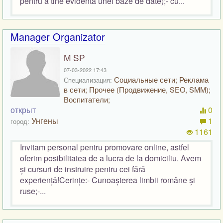
pentru a tine evidenta unei baze de date);- cu...
Manager Organizator
M SP
07-03-2022 17:43
Социальные сети; Реклама
Специализация:
в сети; Прочее (Продвижение, SEO, SMM);
Воспитатели;
открыт
0
Унгены
1
город:
1161
Invitam personal pentru promovare online, astfel
oferim posibilitatea de a lucra de la domiciliu. Avem
și cursuri de instruire pentru cei fără
experiență!Cerințe:- Cunoașterea limbii române și
ruse;-...