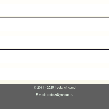
©
2011 - 2025
freelancing.md
E-mail: profi85@yandex.ru