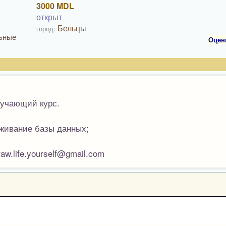
3000 MDL
открыт
Бельцы
город:
льные
Оцен
учающий курс.
леживание базы данных;
w.life.yourself@gmail.com