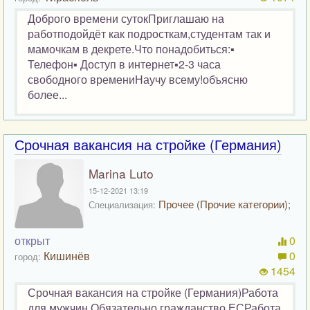
Доброго времени сутокПриглашаю на
работподойдёт как подросткам,студентам так и
мамочкам в декрете.Что понадобиться:▪️
Телефон▪️ Доступ в интернет▪️2-3 часа
свободного времениНаучу всему!объясню
более...
Срочная вакансия на стройке (Германия)
Marina Luto
15-12-2021 13:19
Прочее (Прочие категории);
Специализация:
открыт
0
Кишинёв
0
город:
1454
Срочная вакансия на стройке (Германия)Работа
для мужчин Обязательно гражданство ЕСРабота