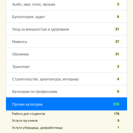
Audio, звук, голос, музыка
2
Бухгалтерия, аудит
6
Уход за внешностью и здоровьем
21
Ремонты
27
Обучение
31
Транспорт
3
Строительство, архитектура, интерьер
4
Категории по профессиям
9
236
Прочие категории
Работа для студентов
176
Услуги грузчиков
0
Услуги уборщицы, домработницы
1