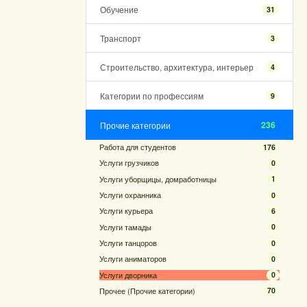
Обучение
31
Транспорт
3
Строительство, архитектура, интерьер
4
Категории по профессиям
9
236
Прочие категории
Работа для студентов
176
Услуги грузчиков
0
Услуги уборщицы, домработницы
1
Услуги охранника
0
Услуги курьера
6
Услуги тамады
0
Услуги танцоров
0
Услуги аниматоров
0
Услуги дворника
0
Прочее (Прочие категории)
70