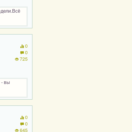
едели.Всё
0
0
725
 - вы
0
0
645