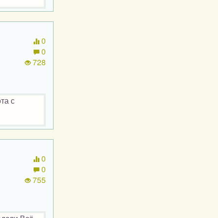
0
0
728
та с
0
0
755