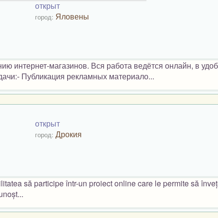
открыт
Яловены
город:
ю интернет-магазинов. Вся работа ведётся онлайн, в удо
дачи:- Публикация рекламных материало...
открыт
Дрокия
город:
litatea să participe într-un proiect online care le permite să înv
noșt...