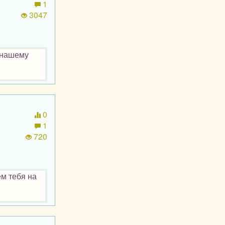
1
3047
 нашему
0
1
720
м тебя на