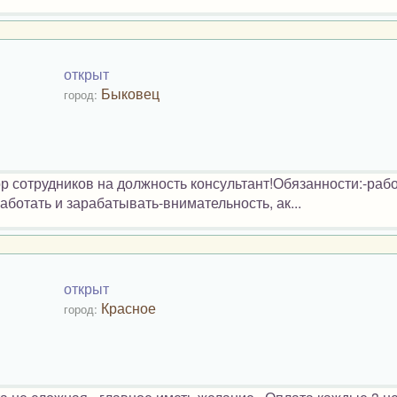
открыт
Быковец
город:
 сотрудников на должность консультант!Обязанности:-рабо
ботать и зарабатывать-внимательность, ак...
открыт
Красное
город: