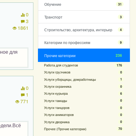
Обучение
31
0
Транспорт
3
3
1861
Строительство, архитектура, интерьер
4
Категории по профессиям
9
бное для
236
Прочие категории
Работа для студентов
176
Услуги грузчиков
0
Услуги уборщицы, домработницы
1
Услуги охранника
0
0
Услуги курьера
6
1
771
Услуги тамады
0
Услуги танцоров
0
Услуги аниматоров
0
Услуги дворника
0
едели.Всё
Прочее (Прочие категории)
70