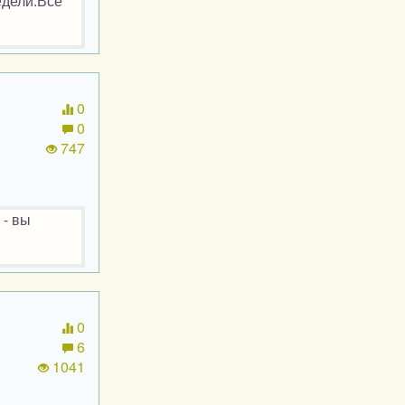
едели.Всё
0
0
747
 - вы
0
6
1041