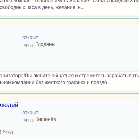
 не сложная - главное иметь желание . Оплата каждые 3 н
свободных часа в день, желание, н...
открыт
Глодяны
город:
низатора!Вы любите общаться и стремитесь зарабатывать
ной компании без жесткого графика и поездо...
 людей
открыт
Кишинёв
город:
( Уход