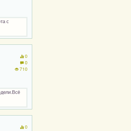
та с
0
0
710
едели.Всё
0