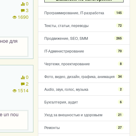
0
3
Программирование, IT-разработка
145
1690
Тексты, статьи, переводы
72
Продвижение, SEO, SMM
265
бное для
IT-Администрирование
70
Чертежи, проектирование
8
0
Фото, видео, дизайн, графика, анимация
34
2
Audio, звук, голос, музыка
2
1514
Бухгалтерия, аудит
6
ețe un nou
Уход за внешностью и здоровьем
21
Ремонты
27