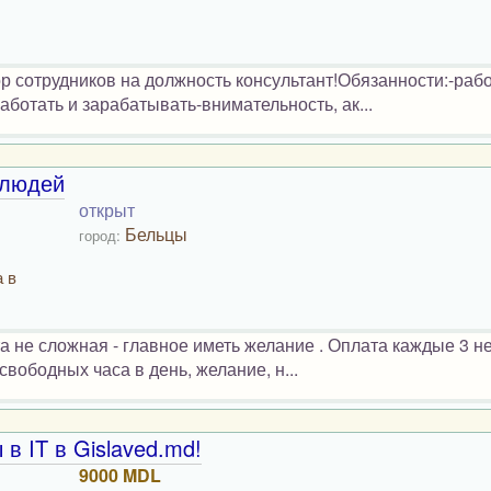
 сотрудников на должность консультант!Обязанности:-рабо
ботать и зарабатывать-внимательность, ак...
 людей
открыт
Бельцы
город:
 в
 не сложная - главное иметь желание . Оплата каждые 3 н
свободных часа в день, желание, н...
в IT в Gislaved.md!
9000 MDL