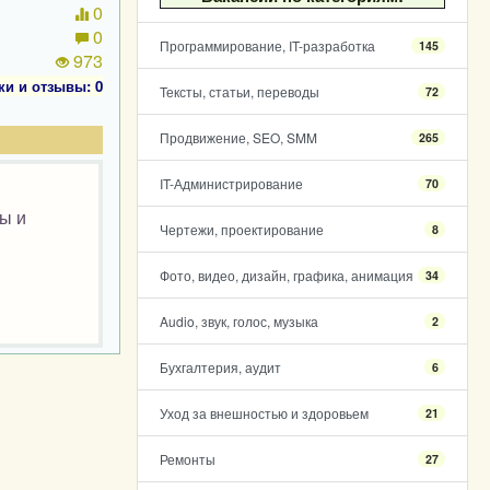
0
0
Программирование, IT-разработка
145
973
ки и отзывы: 0
Тексты, статьи, переводы
72
Продвижение, SEO, SMM
265
IT-Администрирование
70
ы и
Чертежи, проектирование
8
Фото, видео, дизайн, графика, анимация
34
Audio, звук, голос, музыка
2
Бухгалтерия, аудит
6
Уход за внешностью и здоровьем
21
Ремонты
27