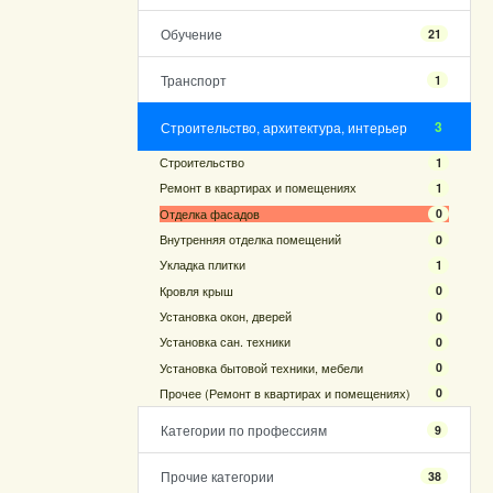
Обучение
21
Транспорт
1
3
Строительство, архитектура, интерьер
Строительство
1
Ремонт в квартирах и помещениях
1
Отделка фасадов
0
Внутренняя отделка помещений
0
Укладка плитки
1
Кровля крыш
0
Установка окон, дверей
0
Установка сан. техники
0
Установка бытовой техники, мебели
0
Прочее (Ремонт в квартирах и помещениях)
0
Категории по профессиям
9
Прочие категории
38