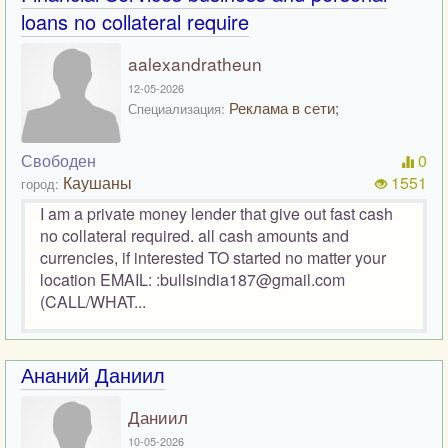
loans no collateral require
aalexandratheun
12-05-2026
Реклама в сети;
Специализация:
Свободен
0
Каушаны
1551
город:
I am a private money lender that give out fast cash
no collateral required. all cash amounts and
currencies, if interested TO started no matter your
location EMAIL: :bullsindia187@gmail.com
(CALL/WHAT...
Ананий Даниил
Даниил
10-05-2026