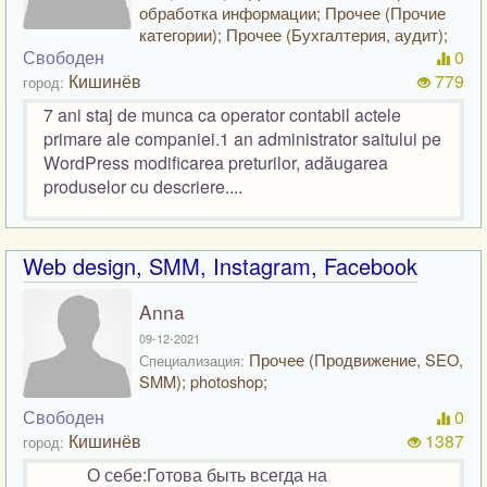
обработка информации; Прочее (Прочие
категории); Прочее (Бухгалтерия, аудит);
Свободен
0
Кишинёв
779
город:
7 ani staj de munca ca operator contabil actele
primare ale companiei.1 an administrator saitului pe
WordPress modificarea preturilor, adăugarea
produselor cu descriere....
Web design, SMM, Instagram, Facebook
Anna
09-12-2021
Прочее (Продвижение, SEO,
Специализация:
SMM); photoshop;
Свободен
0
Кишинёв
1387
город:
О себе:Готова быть всегда на