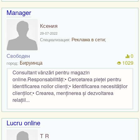
Manager
Ксения
29-07-2022
Реклама в сети;
Специализация:
Свободен
0
Бируинца
1029
город:
Consultant vânzări pentru magazin
online.Responsabilități:• Cercetarea pieței pentru
identificarea noilor clienți;• Identificarea necesităților
clienților;• Crearea, menținerea și dezvoltarea
relațiil...
Lucru online
T R