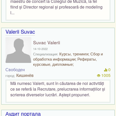
maestru de concert la Colegiul de Muzică, la fel
fiind și Director regional și profesoară de modeling
l...
Valerii Suvac
Suvac Valerii
14-10-2022
Курсы, тренинги; Сбор и
Специализация:
обработка информации; Рефераты,
курсовые, дипломные;
Свободен
0
Кишинёв
1005
город:
Mă numesc Valerii, sunt în căutarea de noi activități
ce se referă la Recrutare, prelucrarea informațiilor și
scrierea diverselor lucrări. Aștept propuneri.
Аудит портала