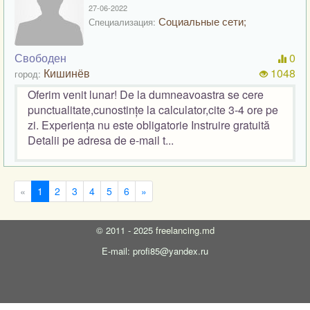
27-06-2022
Социальные сети;
Специализация:
Свободен
0
Кишинёв
1048
город:
Oferim venit lunar! De la dumneavoastra se cere
punctualitate,cunostințe la calculator,cite 3-4 ore pe
zi. Experiența nu este obligatorie Instruire gratuită
Detalii pe adresa de e-mail t...
«
1
2
3
4
5
6
»
©
2011 - 2025
freelancing.md
E-mail: profi85@yandex.ru