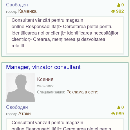
Свободен
0
Каменка
982
город:
Consultant vânzări pentru magazin
online.Responsabilități:• Cercetarea pieței pentru
identificarea noilor clienți;• Identificarea necesităților
clienților;• Crearea, menținerea și dezvoltarea
relațiil...
Manager, vinzator consultant
Ксения
29-07-2022
Реклама в сети;
Специализация:
Свободен
0
Атаки
989
город:
Consultant vânzări pentru magazin
online.Responsabilități:• Cercetarea pieței pentru