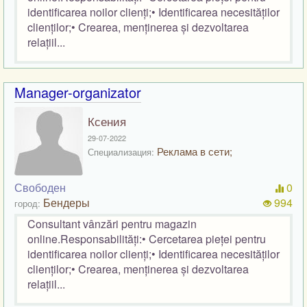
identificarea noilor clienți;• Identificarea necesităților
clienților;• Crearea, menținerea și dezvoltarea
relațiil...
Manager-organizator
Ксения
29-07-2022
Реклама в сети;
Специализация:
Свободен
0
Бендеры
994
город:
Consultant vânzări pentru magazin
online.Responsabilități:• Cercetarea pieței pentru
identificarea noilor clienți;• Identificarea necesităților
clienților;• Crearea, menținerea și dezvoltarea
relațiil...