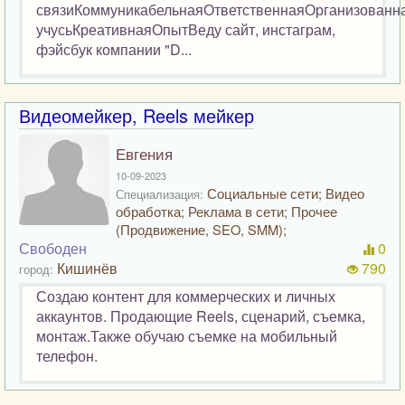
связиКоммуникабельнаяОтветственнаяОрганизован
учусьКреативнаяОпытВеду сайт, инстаграм,
фэйсбук компании "D...
Видеомейкер, Reels мейкер
Евгения
10-09-2023
Социальные сети; Видео
Специализация:
обработка; Реклама в сети; Прочее
(Продвижение, SEO, SMM);
Свободен
0
Кишинёв
790
город:
Создаю контент для коммерческих и личных
аккаунтов. Продающие Reels, сценарий, съемка,
монтаж.Также обучаю съемке на мобильный
телефон.