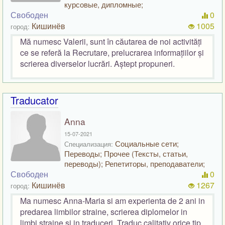
курсовые, дипломные;
Свободен
0
Кишинёв
1005
город:
Mă numesc Valerii, sunt în căutarea de noi activități
ce se referă la Recrutare, prelucrarea informațiilor și
scrierea diverselor lucrări. Aștept propuneri.
Traducator
Anna
15-07-2021
Социальные сети;
Специализация:
Переводы; Прочее (Тексты, статьи,
переводы); Репетиторы, преподаватели;
Свободен
0
Кишинёв
1267
город:
Ma numesc Anna-Maria si am experienta de 2 ani in
predarea limbilor straine, scrierea diplomelor in
limbi straine si in traduceri. Traduc calitativ orice tip