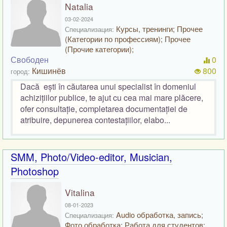
Natalia
03-02-2024
Курсы, тренинги; Прочее
Специализация:
(Категории по профессиям); Прочее
(Прочие категории);
Свободен
0
Кишинёв
800
город:
Dacă ești în căutarea unui specialist în domeniul
achizițiilor publice, te ajut cu cea mai mare plăcere,
ofer consultație, completarea documentației de
atribuire, depunerea contestațiilor, elabo...
SMM, Photo/Video-editor, Musician,
Photoshop
Vitalina
08-01-2023
Audio обработка, запись;
Специализация:
Фото обработка; Работа для студентов;