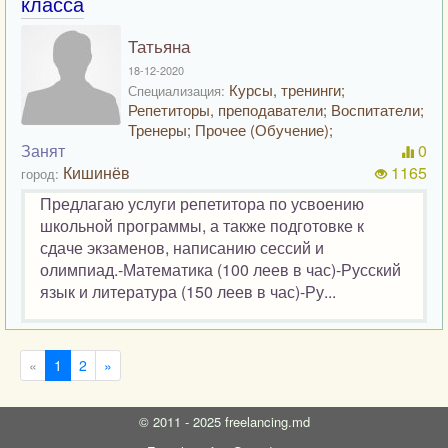
класса
Татьяна
18-12-2020
Курсы, тренинги;
Специализация:
Репетиторы, преподаватели; Воспитатели;
Тренеры; Прочее (Обучение);
Занят
0
Кишинёв
1165
город:
Предлагаю услуги репетитора по усвоению
школьной программы, а также подготовке к
сдаче экзаменов, написанию сессий и
олимпиад.-Математика (100 леев в час)-Русский
язык и литература (150 леев в час)-Ру...
«
1
2
»
©
2011 - 2025
freelancing.md