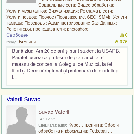
Социальные сети; Видео обработка;
Услуги музыкантов; Визуализация; Реклама в сети;
Услуги певцов; Прочее (Продвижение, SEO, SMM); Услуги
тамады; Переводы; Администрирование Баз Данных;
Репетиторы, преподаватели; photoshop;
Свободен
0
Бельцы
975
город:
Bună ziua! Am 20 de ani și sunt student la USARB.
Paralel lucrez ca profesor de pian auxiliar și
maestru de concert la Colegiul de Muzică, la fel
fiind și Director regional și profesoară de modeling
l...
Valerii Suvac
Suvac Valerii
14-10-2022
Курсы, тренинги; Сбор и
Специализация:
обработка информации; Рефераты,