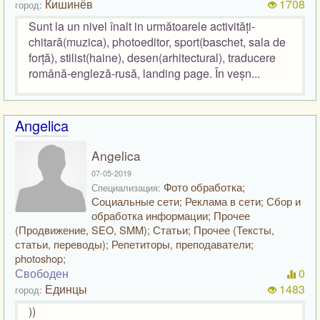
Кишинёв
1708
город:
Sunt la un nivel înalt in următoarele activități-
chitară(muzica), photoeditor, sport(baschet, sala de
forță), stilist(haine), desen(arhitectural), traducere
română-engleză-rusă, landing page. În veșn...
Angelica
Angelica
07-05-2019
Фото обработка;
Специализация:
Социальные сети; Реклама в сети; Сбор и
обработка информации; Прочее
(Продвижение, SEO, SMM); Статьи; Прочее (Тексты,
статьи, переводы); Репетиторы, преподаватели;
photoshop;
Свободен
0
Единцы
1483
город:
))