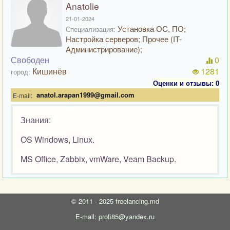
Anatolie
21-01-2024
Установка ОС, ПО;
Специализация:
Настройка серверов; Прочее (IT-
Администрирование);
Свободен
0
Кишинёв
1281
город:
Оценки и отзывы: 0
anatol.arapan1999@gmail.com
E-mail:
Знания:
OS Windows, Linux.
MS Office, Zabbix, vmWare, Veam Backup.
©
2011 - 2025
freelancing.md
E-mail: profi85@yandex.ru