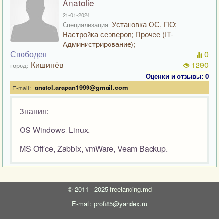
Anatolie
21-01-2024
Установка ОС, ПО;
Специализация:
Настройка серверов; Прочее (IT-
Администрирование);
Свободен
0
Кишинёв
1290
город:
Оценки и отзывы: 0
anatol.arapan1999@gmail.com
E-mail:
Знания:
OS Windows, Linux.
MS Office, Zabbix, vmWare, Veam Backup.
©
2011 - 2025
freelancing.md
E-mail: profi85@yandex.ru