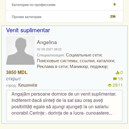
Категории по профессиям
9
Прочие категории
236
Venit suplimentar
Angelina
02-09-2021 08:22
Социальные сети;
Специализация:
Поисковые системы, ссылки, каталоги;
Реклама в сети; Маникюр, педикюр;
3850 MDL
0
открыт
16
Кишинёв
2811
город:
Angajăm persoane dornice de un venit suplimentar.
Indiferent dacă sînteți de la sat sau oraș aveți
posibilități egale să ajungi ajungeți la un salariu
onorabil.Cerințe:- dorința de a lucra- cunoastere...