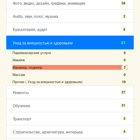
Фото, видео, дизайн, графика, анимация
34
Audio, звук, голос, музыка
2
Бухгалтерия, аудит
6
21
Уход за внешностью и здоровьем
Парикмахерские услуги
0
Макияж
0
Маникюр, педикюр
2
Массаж
0
Прочее ( Уход за внешностью и здоровьем)
19
Ремонты
27
Обучение
31
Транспорт
3
Строительство, архитектура, интерьер
4