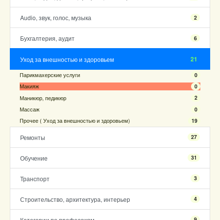
Audio, звук, голос, музыка
2
Бухгалтерия, аудит
6
21
Уход за внешностью и здоровьем
Парикмахерские услуги
0
Макияж
0
Маникюр, педикюр
2
Массаж
0
Прочее ( Уход за внешностью и здоровьем)
19
Ремонты
27
Обучение
31
Транспорт
3
Строительство, архитектура, интерьер
4
Категории по профессиям
9