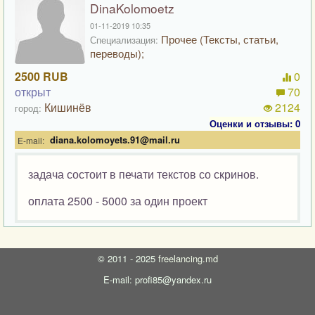
DinaKolomoetz
01-11-2019 10:35
Прочее (Тексты, статьи,
Специализация:
переводы);
2500 RUB
0
открыт
70
Кишинёв
2124
город:
Оценки и отзывы: 0
diana.kolomoyets.91@mail.ru
E-mail:
задача состоит в печати текстов со скринов.
оплата 2500 - 5000 за один проект
©
2011 - 2025
freelancing.md
E-mail: profi85@yandex.ru