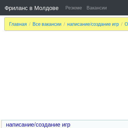
Фриланс в Молдове
Резюме
Вакансии
Главная
Все вакансии
написание/создание игр
О
написание/создание игр