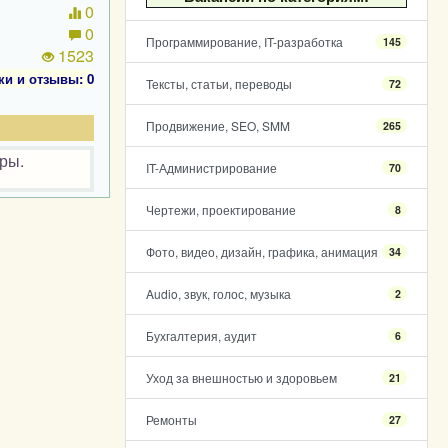
0
0
Программирование, IT-разработка
145
1523
ки и отзывы: 0
Тексты, статьи, переводы
72
Продвижение, SEO, SMM
265
ры.
IT-Администрирование
70
Чертежи, проектирование
8
Фото, видео, дизайн, графика, анимация
34
Audio, звук, голос, музыка
2
Бухгалтерия, аудит
6
Уход за внешностью и здоровьем
21
Ремонты
27