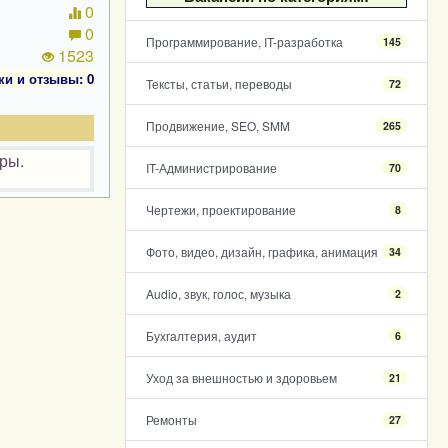
0
0
Программирование, IT-разработка
145
1523
ки и отзывы: 0
Тексты, статьи, переводы
72
Продвижение, SEO, SMM
265
ры.
IT-Администрирование
70
Чертежи, проектирование
8
Фото, видео, дизайн, графика, анимация
34
Audio, звук, голос, музыка
2
Бухгалтерия, аудит
6
Уход за внешностью и здоровьем
21
Ремонты
27