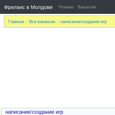
Фриланс в Молдове
Резюме
Вакансии
Главная
Все вакансии
написание/создание игр
написание/создание игр