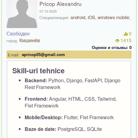
Pricop Alexandru
07-10-2025
android, iOS, windows mobile;
Специализация:
Свободен
0
Кишинёв
1415
город:
Оценки и отзывы: 0
apricop05@gmail.com
E-mail:
Skill-uri tehnice
Backend:
Python, Django, FastAPI, Django
Rest Framework
Frontend:
Angular, HTML, CSS, Tailwind,
Flet Framework
Mobile/Desktop:
Flutter, Flet Framework
Baze de date:
PostgreSQL, SQLite