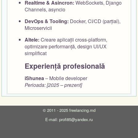
Realtime & Asincron:
WebSockets, Django
Channels, asyncio
DevOps & Tooling:
Docker, CI/CD (parțial),
Microservicii
Altele:
Creare aplicații cross-platform,
optimizare performanță, design UI/UX
simplificat
Experiență profesională
iShunea
– Mobile developer
Perioada: [2025 – prezent]
©
2011 - 2025
freelancing.md
E-mail: profi85@yandex.ru