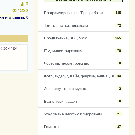
0
1282
Программирование, IT-разработка
145
ки и отзывы: 0
Тексты, статьи, переводы
72
Продвижение, SEO, SMM
265
/CSS/JS,
IT-Администрирование
70
Чертежи, проектирование
8
Фото, видео, дизайн, графика, анимация
34
Audio, звук, голос, музыка
2
Бухгалтерия, аудит
6
Уход за внешностью и здоровьем
21
Ремонты
27