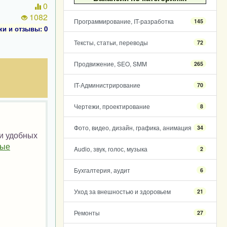
0
1082
Программирование, IT-разработка
145
ки и отзывы: 0
Тексты, статьи, переводы
72
Продвижение, SEO, SMM
265
IT-Администрирование
70
Чертежи, проектирование
8
Фото, видео, дизайн, графика, анимация
34
 и удобных
ные
Audio, звук, голос, музыка
2
Бухгалтерия, аудит
6
Уход за внешностью и здоровьем
21
Ремонты
27