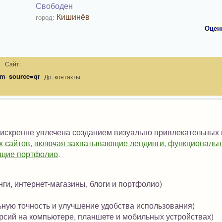
Свободен
Кишинёв
город:
Оцен
Сайт:
tm_source=qr
Др. контакты:
 искренне увлечена созданием визуально привлекательных
х сайтов, включая захватывающие лендинги, функциональ
яющие портфолио
.
ги, интернет-магазины, блоги и портфолио)
ьную точность и улучшение удобства использования)
рсий на компьютере, планшете и мобильных устройствах)