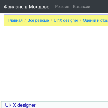
Фриланс в Молдове
Резюме
Вакансии
Главная
Все резюме
UI/IX designer
Оценки и отз
UI/IX designer