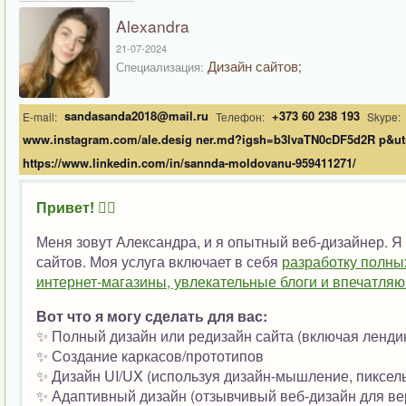
Alexandra
21-07-2024
Дизайн сайтов;
Специализация:
sandasanda2018@mail.ru
+373 60 238 193
E-mail:
Телефон:
Skype:
www.instagram.com/ale.desig ner.md?igsh=b3lvaTN0cDF5d2R p&u
https://www.linkedin.com/in/sannda-moldovanu-959411271/
Привет! 🙋‍♀️
Меня зовут Александра, и я опытный веб-дизайнер. Я
сайтов. Моя услуга включает в себя
разработку полны
интернет-магазины, увлекательные блоги и впечатл
Вот что я могу сделать для вас:
✨ Полный дизайн или редизайн сайта (включая лендин
✨ Создание каркасов/прототипов
✨ Дизайн UI/UX (используя дизайн-мышление, пиксел
✨ Адаптивный дизайн (отзывчивый веб-дизайн для ве