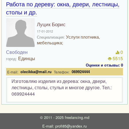
Работа по дереву: окна, двери, лестницы,
столы и др.
Луцик Борис
17-01-2012
Услуги плотника,
Специализация:
мебельщика;
Свободен
0
Единцы
5515
город:
Оценки и отзывы: 0
olecikka@mail.ru
069924444
E-mail:
Телефон:
Изготовляю изделия из дерева: окна, двери,
лестницы, столы, стулья и многое другое. Тел.:
069924444
©
2011 - 2025
freelancing.md
E-mail: profi85@yandex.ru