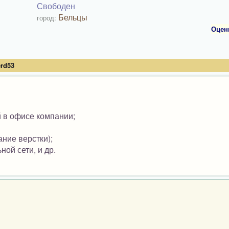
Свободен
Бельцы
город:
Оцен
erd53
й в офисе компании;
ание верстки);
ой сети, и др.