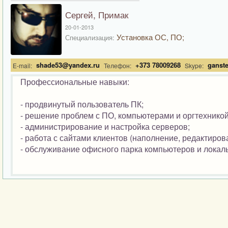
Сергей, Примак
20-01-2013
Установка ОС, ПО;
Специализация:
shade53@yandex.ru
+373 78009268
ganst
E-mail:
Телефон:
Skype:
Профессиональные навыки:
- продвинутый пользователь ПК;
- решение проблем с ПО, компьютерами и оргтехнико
- администрирование и настройка серверов;
- работа с сайтами клиентов (наполнение, редактиров
- обслуживание офисного парка компьютеров и локальн