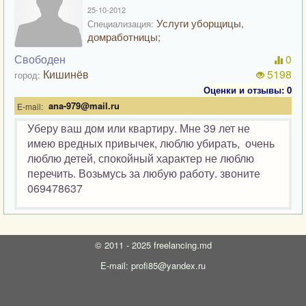
25-10-2012
Услуги уборщицы,
Специализация:
домработницы;
Свободен
0
Кишинёв
5198
город:
Оценки и отзывы: 0
ana-979@mail.ru
E-mail:
Уберу ваш дом или квартиру. Мне 39 лет не
имею вредных привычек, люблю убирать, очень
люблю детей, спокойный характер не люблю
перечить. Возьмусь за любую работу. звоните
069478637
©
2011 - 2025
freelancing.md
E-mail: profi85@yandex.ru