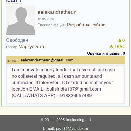
aalexandratheun
12-05-2026
Разработка сайтов;
Специализация:
Свободен
0
Маркулешты
1554
город:
Оценки и отзывы: 0
aalexandratheun@gmail.com
E-mail:
I am a private money lender that give out fast cash
no collateral required. all cash amounts and
currencies, if interested TO started no matter your
location EMAIL: :bullsindia187@gmail.com
(CALL/WHATS APP) :+918826057489
©
2011 - 2025
freelancing.md
E-mail: profi85@yandex.ru