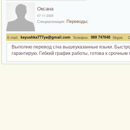
Оксана
07-11-2025
Переводы;
Специализация:
ksyushka777ya@gmail.com
069 747648
E-mail:
Телефон:
Skype:
С
Выполню перевод с/на вышеуказанные языки. Быстро и
гарантирую. Гибкий график работы, готова к срочным