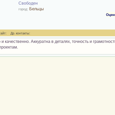
Свободен
Бельцы
город:
Оцен
айт:
Др. контакты:
 качественно. Аккуратна в деталях, точность и грамотност
 проектам.