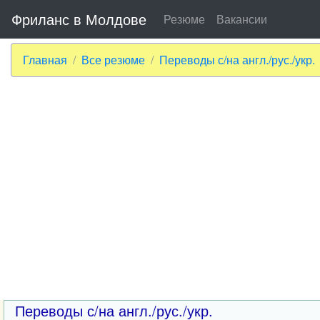
Фриланс в Молдове
Резюме
Вакансии
Главная
Все резюме
Переводы с/на англ./рус./укр.
Переводы с/на англ./рус./укр.