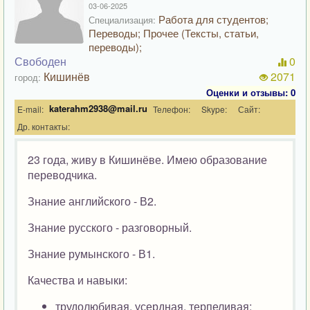
03-06-2025
Работа для студентов;
Специализация:
Переводы; Прочее (Тексты, статьи,
переводы);
Свободен
0
Кишинёв
2071
город:
Оценки и отзывы: 0
katerahm2938@mail.ru
E-mail:
Телефон:
Skype:
Сайт:
Др. контакты:
23 года, живу в Кишинёве. Имею образование
переводчика.
Знание английского - В2.
Знание русского - разговорный.
Знание румынского - В1.
Качества и навыки:
трудолюбивая, усердная, терпеливая;