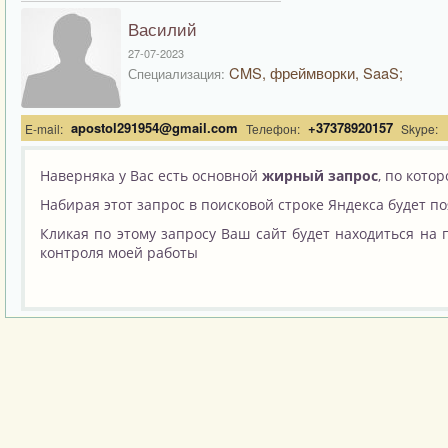
Василий
27-07-2023
CMS, фреймворки, SaaS;
Специализация:
apostol291954@gmail.com
+37378920157
E-mail:
Телефон:
Skype:
Наверняка у Вас есть основной
жирный запрос
, по кото
Набирая этот запрос в поисковой строке Яндекса будет п
Кликая по этому запросу Ваш сайт будет находиться на 
контроля моей работы