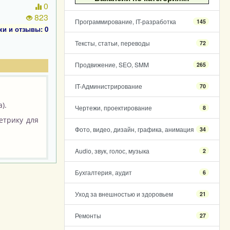
0
823
Программирование, IT-разработка
145
ки и отзывы: 0
Тексты, статьи, переводы
72
Продвижение, SEO, SMM
265
IT-Администрирование
70
).
Чертежи, проектирование
8
етрику для
Фото, видео, дизайн, графика, анимация
34
Audio, звук, голос, музыка
2
Бухгалтерия, аудит
6
Уход за внешностью и здоровьем
21
Ремонты
27