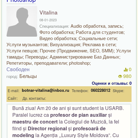
Vitalina
08-01-2023
Audio обработка, запись;
Специализация:
Фото обработка; Работа для студентов;
Видео обработка; Социальные сети;
Услуги музыкантов; Визуализация; Реклама в сети;
Услуги певцов; Прочее (Продвижение, SEO, SMM); Услуги
тамады; Переводы; Администрирование Баз Данных;
Репетиторы, преподаватели; photoshop;
Свободен
0
Бельцы
980
город:
Оценки и отзывы: 0
botnar-vitalina@inbox.ru
060228012
E-mail:
Телефон:
Skype:
Сайт:
Др. контакты:
Bună ziua! Am 20 de ani și sunt
student la USARB.
Paralel lucrez ca
profesor de pian auxiliar
și
maestru de concert
la Colegiul de Muzică, la fel
fiind și
Director regional
și
profesoară de
modeling
la Agenția ,,Luxury Style Moldova”. Cu