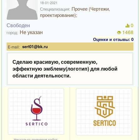
18-01-2021
Прочее (Чертежи,
Специализация:
проектирование);
Свободен
0
Не указан
1468
город:
Оценки и отзывы: 0
sert01@bk.ru
E-mail:
Сделаю красивую, современную,
эффектную эмблему(логотип) для любой
области деятельности.
Несколько примеров работ: