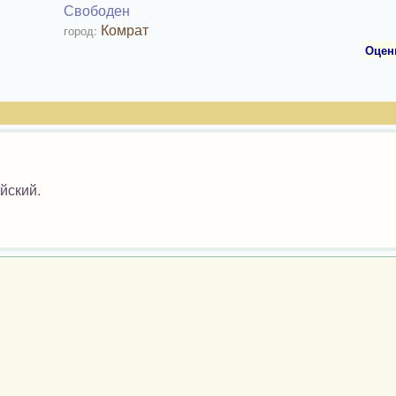
Свободен
Комрат
город:
Оцен
йский.