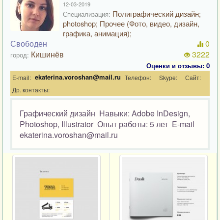
12-03-2019
Полиграфический дизайн;
Специализация:
photoshop; Прочее (Фото, видео, дизайн,
графика, анимация);
Свободен
0
Кишинёв
3222
город:
Оценки и отзывы: 0
ekaterina.voroshan@mail.ru
E-mail:
Телефон:
Skype:
Сайт:
Др. контакты:
Графический дизайн Навыки: Adobe InDesign,
Photoshop, Illustrator Опыт работы: 5 лет E-mail
ekaterina.voroshan@mail.ru