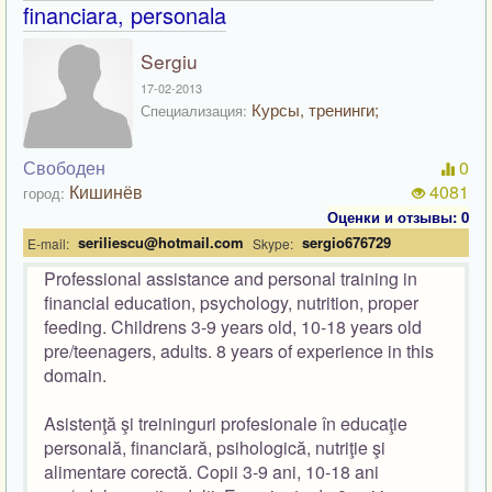
financiara, personala
Sergiu
17-02-2013
Курсы, тренинги;
Специализация:
Свободен
0
Кишинёв
4081
город:
Оценки и отзывы: 0
seriliescu@hotmail.com
sergio676729
E-mail:
Skype:
Professional assistance and personal training in
financial education, psychology, nutrition, proper
feeding. Childrens 3-9 years old, 10-18 years old
pre/teenagers, adults. 8 years of experience in this
domain.
Asistenţă şi treininguri profesionale în educaţie
personală, financiară, psihologică, nutriţie şi
alimentare corectă.
Copii
3-9 ani
,
10-18 ani