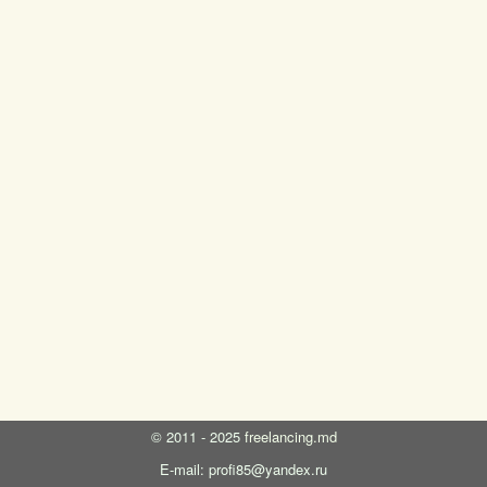
©
2011 - 2025
freelancing.md
E-mail: profi85@yandex.ru