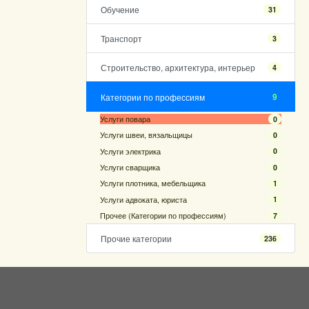
Обучение
31
Транспорт
3
Строительство, архитектура, интерьер
4
9
Категории по профессиям
Услуги повара
0
Услуги швеи, вязальщицы
0
Услуги электрика
0
Услуги сварщика
0
Услуги плотника, мебельщика
1
Услуги адвоката, юриста
1
Прочее (Категории по профессиям)
7
Прочие категории
236