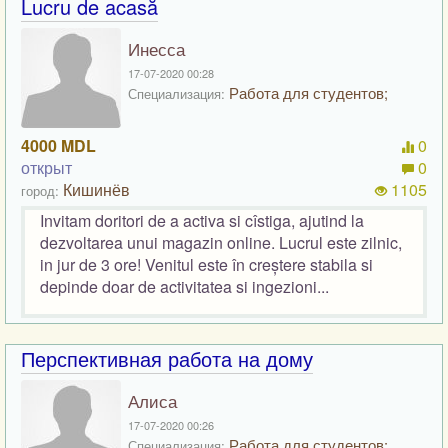
Lucru de acasă
Инесса
17-07-2020 00:28
Работа для студентов;
Специализация:
4000 MDL
0
открыт
0
Кишинёв
1105
город:
Invitam doritori de a activa si cîstiga, ajutind la
dezvoltarea unui magazin online. Lucrul este zilnic,
in jur de 3 ore! Venitul este în creștere stabila si
depinde doar de activitatea si ingezioni...
Перспективная работа на дому
Алиса
17-07-2020 00:26
Работа для студентов;
Специализация: