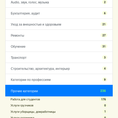
Audio, звук, голос, музыка
2
Бухгалтерия, аудит
6
Уход за внешностью и здоровьем
21
Ремонты
27
Обучение
31
Транспорт
3
Строительство, архитектура, интерьер
4
Категории по профессиям
9
236
Прочие категории
Работа для студентов
176
Услуги грузчиков
0
Услуги уборщицы, домработницы
1
Услуги охранника
0