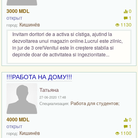
3000 MDL
0
открыт
1
Кишинёв
1130
город:
Invitam doritori de a activa si cîstiga, ajutind la
dezvoltarea unui magazin online.Lucrul este zilnic,
in jur de 3 ore!Venitul este în creștere stabila si
depinde doar de activitatea si ingezionitate...
!!!РАБОТА НА ДОМУ!!!
Татьяна
27-06-2020 17:48
Работа для студентов;
Специализация:
4000 MDL
0
открыт
1
Кишинёв
1100
город: