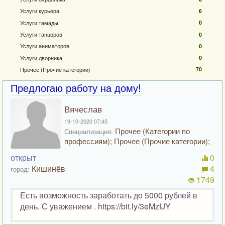
Услуги курьера
6
Услуги тамады
0
Услуги танцоров
0
Услуги аниматоров
0
Услуги дворника
0
Прочее (Прочие категории)
70
Предлогаю работу на дому!
Вячеслав
19-10-2020 07:45
Прочее (Категории по
Специализация:
профессиям); Прочее (Прочие категории);
открыт
0
Кишинёв
4
город:
1749
Есть возможность заработать до 5000 рублей в
день. С уважением . https://bit.ly/3eMzfJY