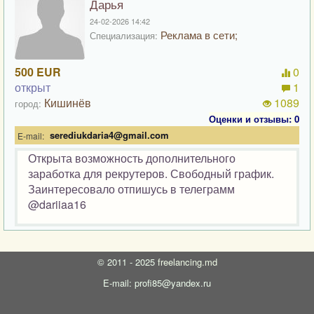
Дарья
24-02-2026 14:42
Реклама в сети;
Специализация:
500 EUR
0
открыт
1
Кишинёв
1089
город:
Оценки и отзывы: 0
serediukdaria4@gmail.com
E-mail:
Открыта возможность дополнительного
заработка для рекрутеров. Свободный график.
Заинтересовало отпишусь в телеграмм
@dariiaa16
©
2011 - 2025
freelancing.md
E-mail: profi85@yandex.ru