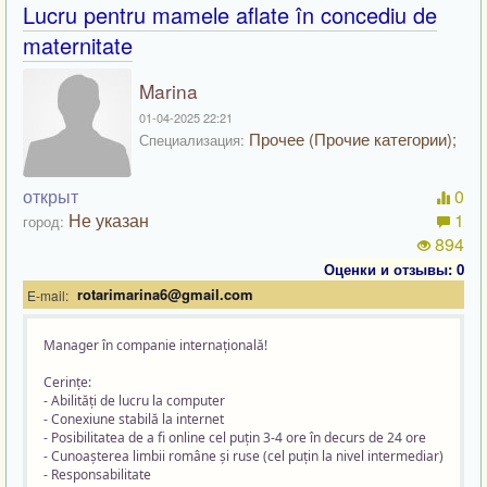
Lucru pentru mamele aflate în concediu de
maternitate
Marina
01-04-2025 22:21
Прочее (Прочие категории);
Специализация:
открыт
0
Не указан
1
город:
894
Оценки и отзывы: 0
rotarimarina6@gmail.com
E-mail:
Manager în companie internațională!
Cerințe:
- Abilități de lucru la computer
- Conexiune stabilă la internet
- Posibilitatea de a fi online cel puțin 3-4 ore în decurs de 24 ore
- Cunoașterea limbii române și ruse (cel puțin la nivel intermediar)
- Responsabilitate