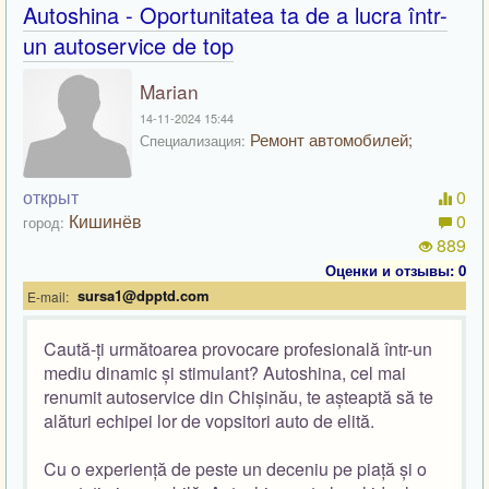
Autoshina - Oportunitatea ta de a lucra într-
un autoservice de top
Marian
14-11-2024 15:44
Ремонт автомобилей;
Специализация:
открыт
0
Кишинёв
0
город:
889
Оценки и отзывы: 0
sursa1@dpptd.com
E-mail:
Caută-ți următoarea provocare profesională într-un
mediu dinamic și stimulant? Autoshina, cel mai
renumit autoservice din Chișinău, te așteaptă să te
alături echipei lor de vopsitori auto de elită.
Cu o experiență de peste un deceniu pe piață și o