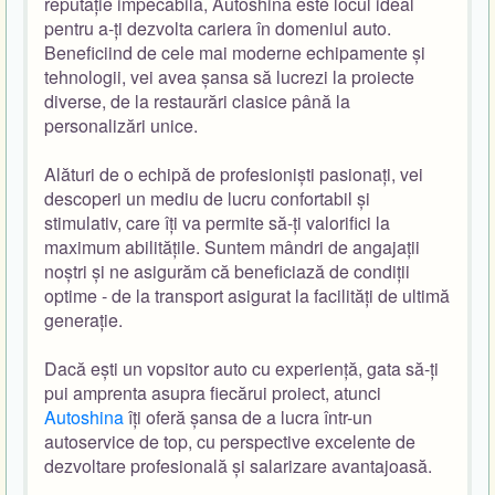
reputație impecabilă, Autoshina este locul ideal
pentru a-ți dezvolta cariera în domeniul auto.
Beneficiind de cele mai moderne echipamente și
tehnologii, vei avea șansa să lucrezi la proiecte
diverse, de la restaurări clasice până la
personalizări unice.
Alături de o echipă de profesioniști pasionați, vei
descoperi un mediu de lucru confortabil și
stimulativ, care îți va permite să-ți valorifici la
maximum abilitățile. Suntem mândri de angajații
noștri și ne asigurăm că beneficiază de condiții
optime - de la transport asigurat la facilități de ultimă
generație.
Dacă ești un vopsitor auto cu experiență, gata să-ți
pui amprenta asupra fiecărui proiect, atunci
Autoshina
îți oferă șansa de a lucra într-un
autoservice de top, cu perspective excelente de
dezvoltare profesională și salarizare avantajoasă.