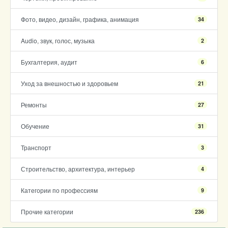
Фото, видео, дизайн, графика, анимация
34
Audio, звук, голос, музыка
2
Бухгалтерия, аудит
6
Уход за внешностью и здоровьем
21
Ремонты
27
Обучение
31
Транспорт
3
Строительство, архитектура, интерьер
4
Категории по профессиям
9
Прочие категории
236