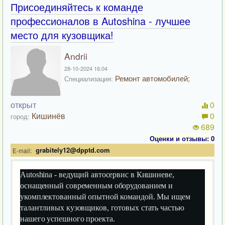
Присоединяйтесь к команде
профессионалов в Autoshina - лучшее
место для кузовщика!
Andrii
28-10-2024 16:04
Ремонт автомобилей;
Специализация:
открыт
0
Кишинёв
0
город:
689
Оценки и отзывы: 0
grabitely12@dpptd.com
E-mail:
Autoshina - ведущий автосервис в Кишиневе,
оснащенный современным оборудованием и
укомплектованный опытной командой. Мы ищем
талантливых кузовщиков, готовых стать частью
нашего успешного проекта.