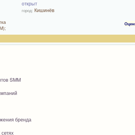
открыт
Кишинёв
город:
тка
Оцен
M);
ентов SMM
ампаний
ижения бренда
 сетях