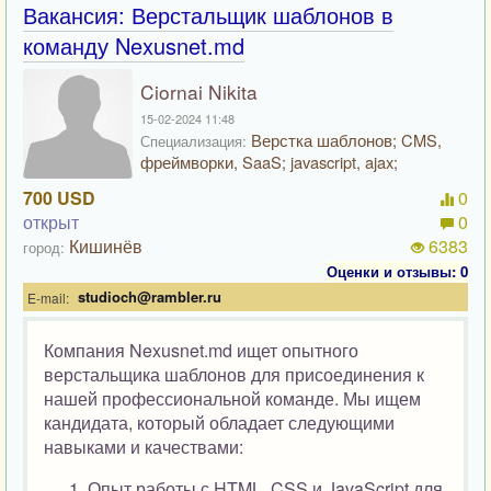
Вакансия: Верстальщик шаблонов в
команду Nexusnet.md
Ciornai Nikita
15-02-2024 11:48
Верстка шаблонов; CMS,
Специализация:
фреймворки, SaaS; javascript, ajax;
700 USD
0
открыт
0
Кишинёв
6383
город:
Оценки и отзывы: 0
studioch@rambler.ru
E-mail:
Компания Nexusnet.md ищет опытного
верстальщика шаблонов для присоединения к
нашей профессиональной команде. Мы ищем
кандидата, который обладает следующими
навыками и качествами:
Опыт работы с HTML, CSS и JavaScript для