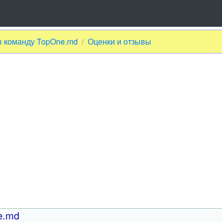
в команду TopOne.md
Оценки и отзывы
e.md