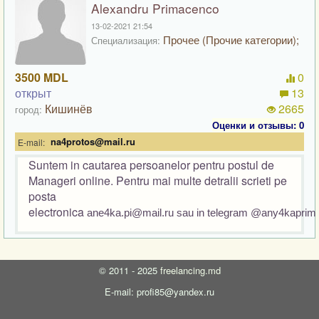
Alexandru Primacenco
13-02-2021 21:54
Прочее (Прочие категории);
Специализация:
3500 MDL
0
открыт
13
Кишинёв
2665
город:
Оценки и отзывы: 0
na4protos@mail.ru
E-mail:
Suntem in cautarea persoanelor pentru postul de
Manageri online. Pentru mai multe detralii scrieti pe
posta
electronica
ane4ka.pi@mail.ru sau in telegram
@any4kaprim
©
2011 - 2025
freelancing.md
E-mail: profi85@yandex.ru