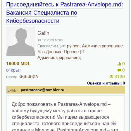
Присоединяйтесь к Pastrarea-Anvelope.md:
Вакансия Специалиста по
Кибербезопасности
Calin
13-12-2023 18:09
python; Администрирование
Специализация:
Баз Данных; Прочее (IT-
Администрирование);
19000 MDL
0
открыт
0
Кишинёв
3120
город:
Оценки и отзывы: 0
pastrareanv@rambler.ru
E-mail:
Добро пожаловать в Pastrarea-Anvelope.md –
вашему будущему месту работы в сфере
кибербезопасности! Мы ищем выдающегося
специалиста, готового присоединиться к нашей
команде в Молдове. Pastrarea-Anvelope.md – это